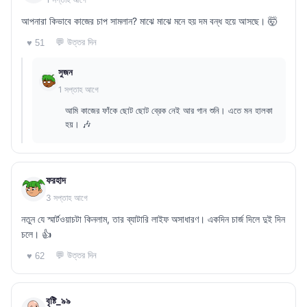
আপনারা কিভাবে কাজের চাপ সামলান? মাঝে মাঝে মনে হয় দম বন্ধ হয়ে আসছে। 🤯
💬 উত্তর দিন
♥ 51
সুজন
1 সপ্তাহ আগে
আমি কাজের ফাঁকে ছোট ছোট ব্রেক নেই আর গান শুনি। এতে মন হালকা
হয়। 🎶
ফরহাদ
3 সপ্তাহ আগে
নতুন যে স্মার্টওয়াচটা কিনলাম, তার ব্যাটারি লাইফ অসাধারণ। একদিন চার্জ দিলে দুই দিন
চলে। 👍
💬 উত্তর দিন
♥ 62
বৃষ্টি_৯৯