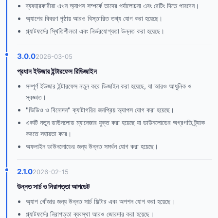
ব্যবহারকারীরা এখন অ্যাপস সম্পর্কে তাদের পর্যালোচনা এবং রেটিং দিতে পারবেন।
অ্যাপের বিবরণ পৃষ্ঠায় আরও বিস্তারিত তথ্য যোগ করা হয়েছে।
প্ল্যাটফর্মের স্থিতিশীলতা এবং নির্ভরযোগ্যতা উন্নত করা হয়েছে।
3.0.0
2026-03-05
প্রধান ইউজার ইন্টারফেস রিডিজাইন
সম্পূর্ণ ইউজার ইন্টারফেস নতুন করে ডিজাইন করা হয়েছে, যা আরও আধুনিক ও
স্বজ্ঞাত।
"ভিডিও ও বিনোদন" ক্যাটাগরির জনপ্রিয় অ্যাপস যোগ করা হয়েছে।
একটি নতুন ডাউনলোড ম্যানেজার যুক্ত করা হয়েছে যা ডাউনলোডের অগ্রগতি ট্র্যাক
করতে সহায়তা করে।
অফলাইন ডাউনলোডের জন্য উন্নত সমর্থন যোগ করা হয়েছে।
2.1.0
2026-02-15
উন্নত সার্চ ও নিরাপত্তা আপডেট
অ্যাপ খোঁজার জন্য উন্নত সার্চ ফিল্টার এবং অপশন যোগ করা হয়েছে।
প্ল্যাটফর্মের নিরাপত্তা ব্যবস্থা আরও জোরদার করা হয়েছে।