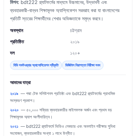
মিশন:
bdt222 প্ল্যাটফর্মের মাধ্যমে উচ্চমানের, উদ্ভাবনী এবং
ব্যবহারকারী-বান্ধব শিক্ষামূলক অ্যাপ্লিকেশন সরবরাহ করা যা বাংলাদেশের
প্রতিটি স্তরের শিক্ষার্থীদের শেখার অভিজ্ঞতাকে সমৃদ্ধ করবে।
অবস্থান
চট্টগ্রাম
প্রতিষ্ঠিত
২০১৯
দল
১২০+
বিডি সফটওয়্যার অ্যাসোসিয়েশন স্বীকৃতি
ডিজিটাল নিরাপত্তা নিরীক্ষা সনদ
আমাদের যাত্রা
২০১৯
— পদ্মা টেক সলিউশনস প্রতিষ্ঠা এবং bdt222 প্ল্যাটফর্মের প্রাথমিক
সংস্করণ প্রকাশ।
২০২০
— ৫০,০০০ সক্রিয় ব্যবহারকারীর মাইলফলক অর্জন এবং প্রথম বড়
শিক্ষামূলক অ্যাপ অংশীদারিত্ব।
২০২১
— bdt222 প্ল্যাটফর্মে ভিডিও লেকচার এবং অনলাইন পরীক্ষার সুবিধা
সংযোজন, ব্যবহারকারীর সংখ্যা ১ লাখে উন্নীত।