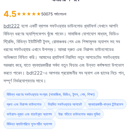
4.5
★
★
★
★
★
50075 পর্যালোচনা
bdt222
হলো একটি ব্যাপক সফটওয়্যার ডাউনলোড প্ল্যাটফর্ম যেখানে আপনি
বিভিন্ন ধরণের অ্যাপ্লিকেশন খুঁজে পাবেন। সামাজিক যোগাযোগ মাধ্যম, ভিডিও
স্ট্রিমিং, বিভিন্ন ইউটিলিটি টুলস, রোমাঞ্চকর গেম এবং শিক্ষামূলক অ্যাপস সহ সব
ধরনের সফটওয়্যার এখানে উপলব্ধ। আমরা দ্রুত এবং নিরাপদ ডাউনলোডের
অভিজ্ঞতা নিশ্চিত করি। আমাদের প্ল্যাটফর্ম নিয়মিত নতুন আপডেটেড সফটওয়্যার
সরবরাহ করে, যাতে ব্যবহারকারীরা সর্বদা নতুন ফিচার এবং উন্নত কর্মক্ষমতা উপভোগ
করতে পারেন। bdt222-এ আপনার প্রয়োজনীয় সব অ্যাপ এক ছাদের নিচে পান,
সম্পূর্ণ নির্ভরযোগ্যতার সাথে।
বিভিন্ন ধরণের সফটওয়্যার সংগ্রহ (সামাজিক, ভিডিও, টুলস, গেম, শিক্ষা)
দ্রুত এবং নিরাপদ ডাউনলোড
নিয়মিত সফটওয়্যার আপডেট
ব্যবহারকারী-বান্ধব ইন্টারফেস
ভাইরাস-মুক্ত এবং যাচাইকৃত অ্যাপস
উচ্চ গতিতে ডাউনলোড করার সুবিধা
বিভিন্ন ক্যাটাগরিতে সুসংগঠিত অ্যাপস