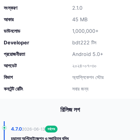
সংস্করণ
2.1.0
আকার
45 MB
ডাউনলোড
1,000,000+
Developer
bdt222 টিম
প্রয়োজনীয়তা
Android 5.0+
আপডেট
২০২৪-০৭-৩০
বিভাগ
অ্যাপ্লিকেশন স্টোর
কনটেন্ট রেটিং
সবার জন্য
রিলিজ লগ
4.7.0
2026-06-13
সর্বশেষ
চূড়ান্ত অপ্টিমাইজেশন ও স্থায়িত্ব বৃদ্ধি