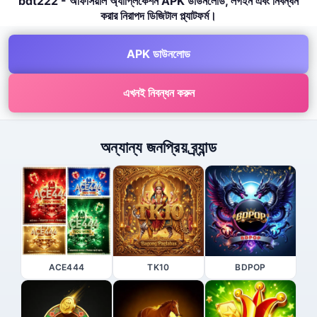
bdt222 - অফিসিয়াল অ্যাপ্লিকেশন APK ডাউনলোড, লগইন এবং নিবন্ধন
করার নিরাপদ ডিজিটাল প্ল্যাটফর্ম।
APK ডাউনলোড
এখনই নিবন্ধন করুন
অন্যান্য জনপ্রিয় ব্র্যান্ড
ACE444
TK10
BDPOP