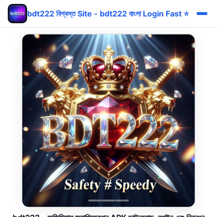
bdt222 বিশ্বস্ত Site - bdt222 বাংলা Login Fast ⭐