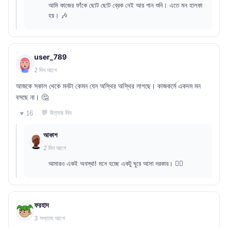
আমি কাজের ফাঁকে ছোট ছোট ব্রেক নেই আর গান শুনি। এতে মন হালকা
হয়। 🎶
user_789
2 দিন আগে
আজকে সকাল থেকে মনটা কেমন যেন অস্থির অস্থির লাগছে। কাজকর্মে একদম মন
বসছে না। 🤔
💬 উত্তর দিন
♥ 16
আকাশ
2 দিন আগে
আমারও একই অবস্থা! মনে হচ্ছে একটু ঘুরে আসা দরকার। 🚶‍♂️
ফরহাদ
3 সপ্তাহ আগে