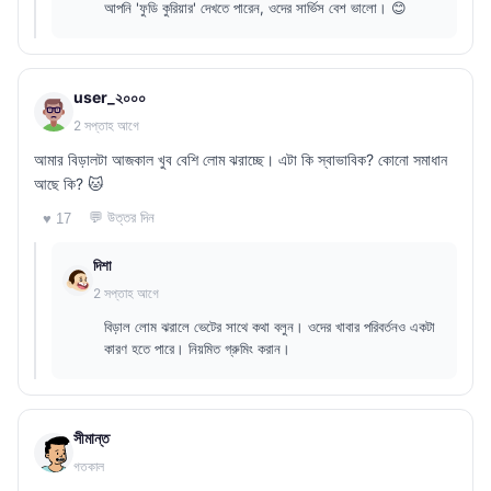
আপনি 'ফুডি কুরিয়ার' দেখতে পারেন, ওদের সার্ভিস বেশ ভালো। 😊
user_২০০০
2 সপ্তাহ আগে
আমার বিড়ালটা আজকাল খুব বেশি লোম ঝরাচ্ছে। এটা কি স্বাভাবিক? কোনো সমাধান
আছে কি? 🐱
💬 উত্তর দিন
♥ 17
দিশা
2 সপ্তাহ আগে
বিড়াল লোম ঝরালে ভেটের সাথে কথা বলুন। ওদের খাবার পরিবর্তনও একটা
কারণ হতে পারে। নিয়মিত গ্রুমিং করান।
সীমান্ত
গতকাল