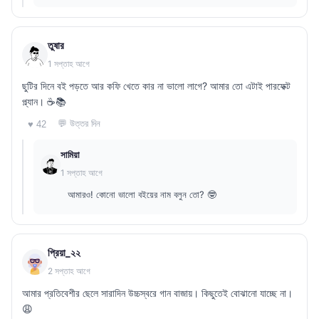
তুষার
1 সপ্তাহ আগে
ছুটির দিনে বই পড়তে আর কফি খেতে কার না ভালো লাগে? আমার তো এটাই পারফেক্ট
প্ল্যান। ☕📚
💬 উত্তর দিন
♥ 42
সামিয়া
1 সপ্তাহ আগে
আমারও! কোনো ভালো বইয়ের নাম বলুন তো? 🤓
প্রিয়া_২২
2 সপ্তাহ আগে
আমার প্রতিবেশীর ছেলে সারাদিন উচ্চস্বরে গান বাজায়। কিছুতেই বোঝানো যাচ্ছে না।
😩