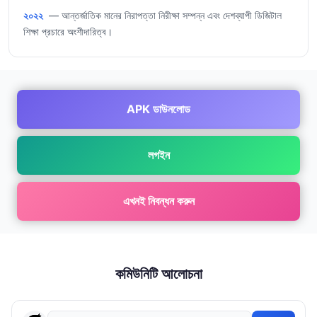
২০২২
— আন্তর্জাতিক মানের নিরাপত্তা নিরীক্ষা সম্পন্ন এবং দেশব্যাপী ডিজিটাল
শিক্ষা প্রচারে অংশীদারিত্ব।
APK ডাউনলোড
লগইন
এখনই নিবন্ধন করুন
কমিউনিটি আলোচনা