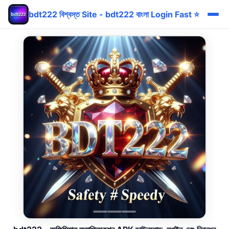
bdt222 বিশ্বস্ত Site - bdt222 বাংলা Login Fast ⭐