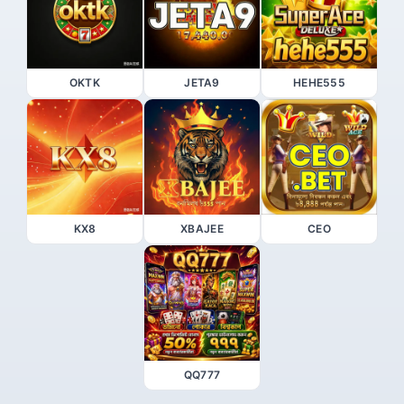
OKTK
JETA9
HEHE555
KX8
XBAJEE
CEO
QQ777