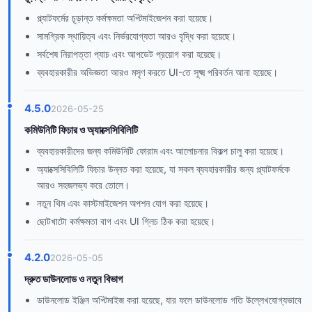
প্ল্যাটফর্মের চূড়ান্ত কর্মক্ষমতা অপ্টিমাইজেশন করা হয়েছে।
সামগ্রিক স্থায়িত্ব এবং নির্ভরযোগ্যতা আরও বৃদ্ধি করা হয়েছে।
সর্বশেষ নিরাপত্তা প্যাচ এবং আপডেট প্রয়োগ করা হয়েছে।
ব্যবহারকারীর অভিজ্ঞতা আরও মসৃণ করতে UI-তে সূক্ষ্ম পরিবর্তন আনা হয়েছে।
4.5.0
2026-05-25
কমিউনিটি ফিচার ও অ্যাক্সেসিবিলিটি
ব্যবহারকারীদের জন্য কমিউনিটি ফোরাম এবং আলোচনার বিকল্প চালু করা হয়েছে।
অ্যাক্সেসিবিলিটি ফিচার উন্নত করা হয়েছে, যা সকল ব্যবহারকারীর জন্য প্ল্যাটফর্মকে
আরও সহজলভ্য করে তোলে।
নতুন থিম এবং কাস্টমাইজেশন অপশন যোগ করা হয়েছে।
ছোটখাটো কর্মক্ষমতা বাগ এবং UI গ্লিচ ঠিক করা হয়েছে।
4.2.0
2026-05-05
দ্রুত ডাউনলোড ও নতুন বিভাগ
ডাউনলোড ইঞ্জিন অপ্টিমাইজ করা হয়েছে, যার ফলে ডাউনলোড গতি উল্লেখযোগ্যভাবে