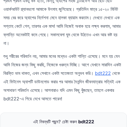
প্রথম প্রথম একটু কষ্ট হতো, কিন্তু অ্যাপের সহজ ইন্টারফেস আর ছোট ছোট
ওয়ার্কআউট প্ল্যানগুলো আমাকে উৎসাহ জুগিয়েছে। প্রতিদিন মাত্র ১৫-২০ মিনিট
সময় বের করে অ্যাপের নির্দেশনা মেনে হালকা ব্যায়াম করতাম। দেখতে দেখতে এক
সপ্তাহ কেটে গেল, তারপর এক মাস! আমি নিজেই অবাক হয়ে লক্ষ্য করলাম, আমার
ক্লান্তি অনেকটাই কমে গেছে। সকালবেলা ঘুম থেকে উঠতেও এখন আর কষ্ট হয়
না।
শুধু শরীরের পরিবর্তন নয়, আমার মনের মধ্যেও একটা শান্তি এসেছে। মনে হয় যেন
আমি নিজের জন্য কিছু করছি, নিজেকে গুরুত্ব দিচ্ছি। আগে যেখানে সারাদিন একটা
বিরক্তি ভাব থাকত, এখন সেখানে একটা সতেজতা অনুভব করি।
bdt222
থেকে
এই ফিটনেস অ্যাপটি ডাউনলোড করার পর আমার দৈনন্দিন জীবনযাত্রায় সত্যিই এক
অসাধারণ পরিবর্তন এসেছে। আপনারাও যদি এমন কিছু খুঁজছেন, তাহলে একবার
bdt222-এ গিয়ে দেখে আসতে পারেন!
এই নিবন্ধটি পছন্দ? চেষ্টা করুন
bdt222