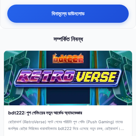
বিনামূল্যে ডাউনলোড
সম্পর্কিত নিবন্ধ
bdt222: পুশ গেমিংয়ের নতুন আর্কেড অ্যাডভেঞ্চার
রেট্রোভার্স (RetroVerse) স্লট গেমের পরিচিতি পুশ গেমিং (Push Gaming) তাদের
জনপ্রিয় রেট্রো সিরিজের ধারাবাহিকতায় bdt222 নিয়ে এসেছে নতুন চমক, রেট্রোভার্স।...