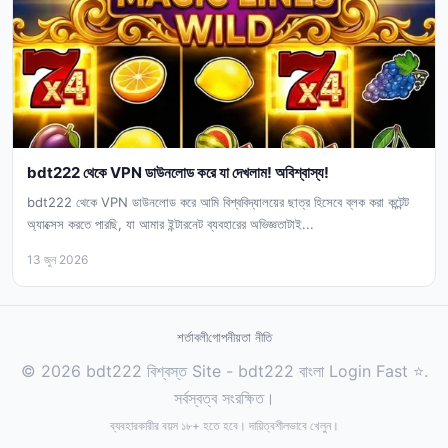
bdt222 থেকে VPN ডাউনলোড করে যা দেখলাম! অবিশ্বাস্য!
bdt222 থেকে VPN ডাউনলোড করে আমি বিশ্ববিদ্যালয়ের ছাত্র হিসেবে ব্লক করা কন্টেন্ট
অ্যাক্সেস করতে পারছি, যা আমার ইন্টারনেট ব্যবহারের অভিজ্ঞতাটাই...
13 জুন 2026
শর্তাবলী
গোপনীয়তা নীতি
© 2026 bdt222 বিশ্বস্ত Site - bdt222 বাংলা Login Fast ⭐.
সর্বস্বত্ব সংরক্ষিত।
ব্যবহারকারীর বয়স ১৮+ হতে হবে। দায়িত্বশীলভাবে খেলুন।