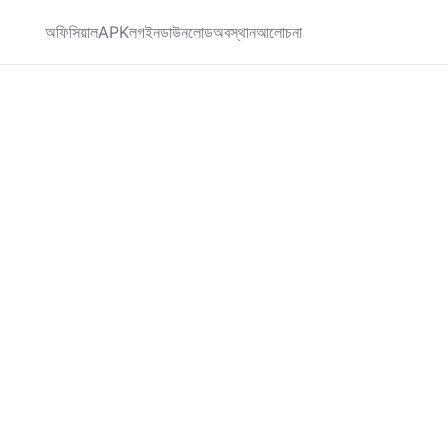
অফিসিয়াল
APK
লগইন
ডাউনলোড
অবস্থান
আলোচনা